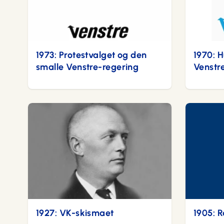
1973: Protestvalget og den
1970: 
smalle Venstre-regering
Venstr
1927: VK-skismaet
1905: R