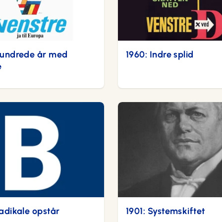
Hundrede år med
1960: Indre splid
e
adikale opstår
1901: Systemskiftet