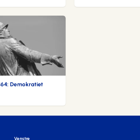
864: Demokratiet
Venstre