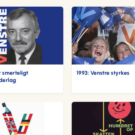
t smerteligt
1993: Venstre styrkes
derlag