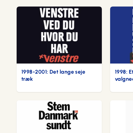
1998-2001: Det lange seje
1998: E
træk
valgne