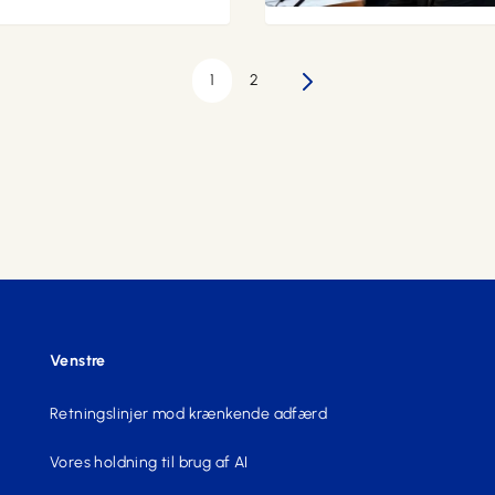
1
2
Næste
Venstre
Retningslinjer mod krænkende adfærd
Vores holdning til brug af AI