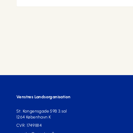
Venstres Landsorganisation
St. Kongensgade 59B 3.sal
1264 København K
CVR: 17491814