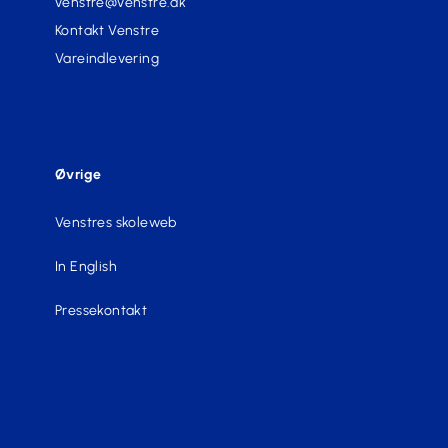
venstre@venstre.dk
Kontakt Venstre
Vareindlevering
Øvrige
Venstres skoleweb
In English
Pressekontakt