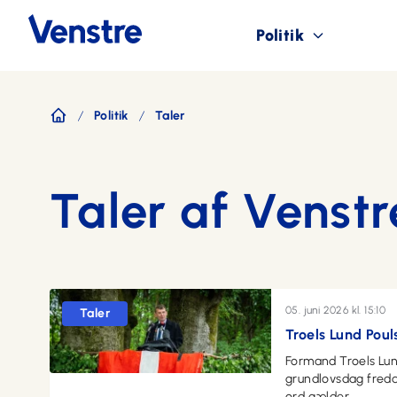
Politik
Politik
Taler
Forside
Taler af Venstr
05. juni 2026 kl. 15:10
Taler
Troels Lund Pou
Formand Troels Lund
grundlovsdag fredag
ord gælder.