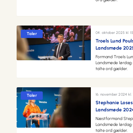
04. oktober 2025 kl. 15
Taler
Troels Lund Pouls
Landsmøde 202
Formand Troels Lund
Landsmøde lørdag 
talte ord gælder.
16. november 2024 kl. 
Taler
Stephanie Loses 
Landsmøde 202
Næstformand Stepha
Landsmøde lørdag 
talte ord gælder.