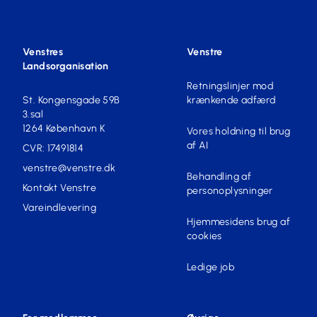
Venstres
Venstre
Landsorganisation
Retningslinjer mod
St. Kongensgade 59B
krænkende adfærd
3.sal
1264 København K
Vores holdning til brug
af AI
CVR: 17491814
venstre@venstre.dk
Behandling af
Kontakt Venstre
personoplysninger
Vareindlevering
Hjemmesidens brug af
cookies
Ledige job