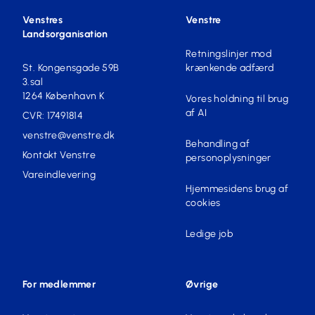
Venstres
Venstre
Landsorganisation
Retningslinjer mod
St. Kongensgade 59B
krænkende adfærd
3.sal
1264 København K
Vores holdning til brug
af AI
CVR: 17491814
venstre@venstre.dk
Behandling af
Kontakt Venstre
personoplysninger
Vareindlevering
Hjemmesidens brug af
cookies
Ledige job
For medlemmer
Øvrige