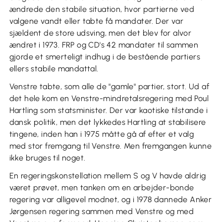
ændrede den stabile situation, hvor partierne ved
valgene vandt eller tabte få mandater. Der var
sjældent de store udsving, men det blev for alvor
ændret i 1973. FRP og CD's 42 mandater til sammen
gjorde et smerteligt indhug i de bestående partiers
ellers stabile mandattal.
Venstre tabte, som alle de "gamle" partier, stort. Ud af
det hele kom en Venstre-mindretalsregering med Poul
Hartling som statsminister. Der var kaotiske tilstande i
dansk politik, men det lykkedes Hartling at stabilisere
tingene, inden han i 1975 måtte gå af efter et valg
med stor fremgang til Venstre. Men fremgangen kunne
ikke bruges til noget.
En regeringskonstellation mellem S og V havde aldrig
været prøvet, men tanken om en arbejder-bonde
regering var alligevel modnet, og i 1978 dannede Anker
Jørgensen regering sammen med Venstre og med