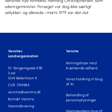
Venstres nye formand, Henning Christophersen, som
udenrigsminister. Forsøget var dog ikke særligt
vellykket, og allerede i marts 1979 var det slut.
Venstres
Venstre
Landsorganisation
Retningslinjer mod
St. Kongensgade 59B
krænkende adfærd
3.sal
1264 København K
Vores holdning til brug
af AI
CVR: 17491814
venstre@venstre.dk
Behandling af
Kontakt Venstre
personoplysninger
Vareindlevering
Hjemmesidens brug af