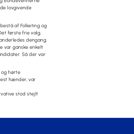
, og Bondevennerne
nde lovgivende
 bestå af Folketing og
et første frie valg,
t anderledes dengang.
se var ganske enkelt
andidater. Så der var
 og hørte
lest hænder, var
ative stod stejlt