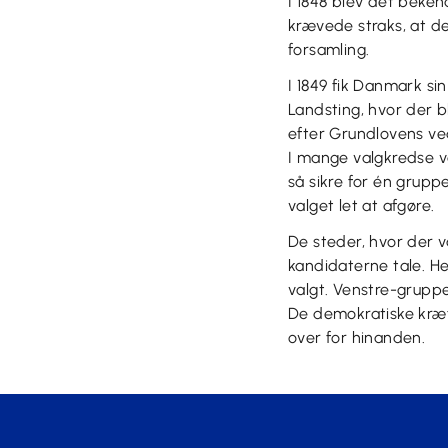
I 1848 blev det beke
krævede straks, at d
forsamling.
I 1849 fik Danmark sin
Landsting, hvor der bl
efter Grundlovens ved
I mange valgkredse va
så sikre for én grupp
valget let at afgøre.
De steder, hvor der 
kandidaterne tale. He
valgt. Venstre-gruppern
De demokratiske kræf
over for hinanden.