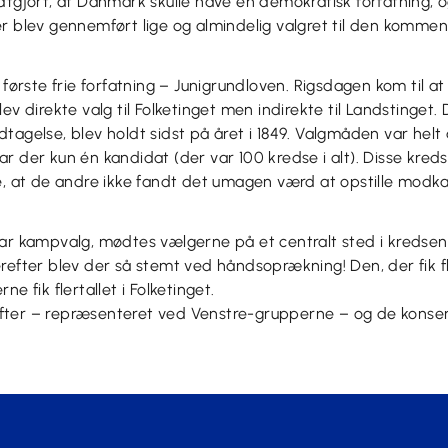
ndtgjort, at Danmark skulle have en demokratisk forfatning
er blev gennemført lige og almindelig valgret til den komme
 første frie forfatning – Junigrundloven. Rigsdagen kom til at
ev direkte valg til Folketinget men indirekte til Landstinget. D
tagelse, blev holdt sidst på året i 1849. Valgmåden var hel
r der kun én kandidat (der var 100 kredse i alt). Disse kred
e, at de andre ikke fandt det umagen værd at opstille modk
var kampvalg, mødtes vælgerne på et centralt sted i kredsen
refter blev der så stemt ved håndsoprækning! Den, der fik f
e fik flertallet i Folketinget.
ter – repræsenteret ved Venstre-grupperne – og de konserv