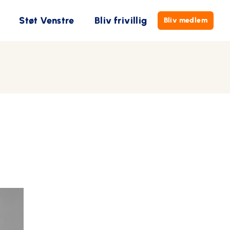
Støt Venstre
Bliv frivillig
Bliv medlem