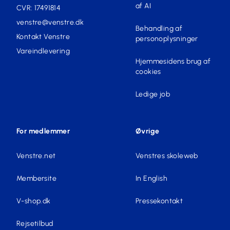
af AI
CVR: 17491814
venstre@venstre.dk
Behandling af
Kontakt Venstre
personoplysninger
Vareindlevering
Hjemmesidens brug af
cookies
Ledige job
For medlemmer
Øvrige
Venstre.net
Venstres skoleweb
Membersite
In English
V-shop.dk
Pressekontakt
Rejsetilbud