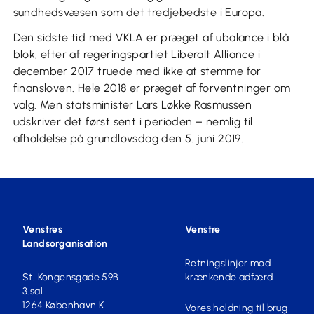
sundhedsvæsen som det tredjebedste i Europa.
Den sidste tid med VKLA er præget af ubalance i blå
blok, efter af regeringspartiet Liberalt Alliance i
december 2017 truede med ikke at stemme for
finansloven. Hele 2018 er præget af forventninger om
valg. Men statsminister Lars Løkke Rasmussen
udskriver det først sent i perioden – nemlig til
afholdelse på grundlovsdag den 5. juni 2019.
Venstres
Venstre
Landsorganisation
Retningslinjer mod
St. Kongensgade 59B
krænkende adfærd
3.sal
1264 København K
Vores holdning til brug