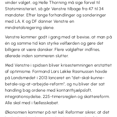
vinder valget, og Helle Thorning må sige farvel til
Statsministeriet, så går Venstre tilbage fra 47 til 34
mandater. Efter lange forhandlinger og sonderinger
med LA, K og DF danner Venstre en
mindretalsregering alene.
Venstre kommer godt i gang med at bevise, at man på
én og samme tid kan styrke velfærden og gøre det
billigere at være dansker. Flere valgløfter indfries,
allerede inden sommeren slutter.
Med Venstre i spidsen bliver krisestemningen erstattet
af optimisme. Formand Lars Løkke Rasmussen havde
på Landsmødet i 2013 lanceret en ”det-skal-kunne-
betale-sig-at-arbejde-reform”, og nu bliver der sat
handling bag ordene med kontanthjælpsloft,
integrationsydelse, 225-timersreglen og skattereform.
Alle skal med i fællesskabet.
Økonomien kommer på ret køl. Reformer sikrer, at det