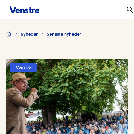
Nyheder
Seneste nyheder
Forside
Venstre
13. juni 2026 kl. 20:06
Tredje dag på Folkemødet: Europæiske
flødekartofler, store samtaler og tid til refleksion