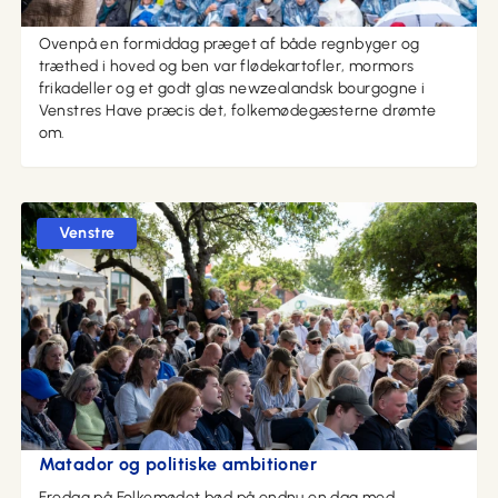
i haven
Ovenpå en formiddag præget af både regnbyger og
træthed i hoved og ben var flødekartofler, mormors
frikadeller og et godt glas newzealandsk bourgogne i
Venstres Have præcis det, folkemødegæsterne drømte
om.
Venstre
12. juni 2026 kl. 17:43
Anden dag på Folkemødet: Fra morgenløb til
Matador og politiske ambitioner
Fredag på Folkemødet bød på endnu en dag med