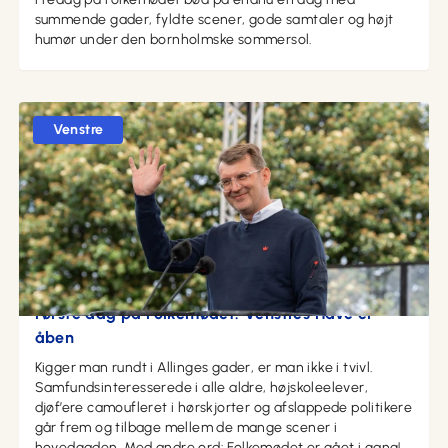
summende gader, fyldte scener, gode samtaler og højt
humør under den bornholmske sommersol.
Venstre
11. juni 2026 kl. 19:02
Første dag på Folkemødet: Venstres Have er
åben
Kigger man rundt i Allinges gader, er man ikke i tvivl.
Samfundsinteresserede i alle aldre, højskoleelever,
djøf’ere camoufleret i hørskjorter og afslappede politikere
går frem og tilbage mellem de mange scener i
hovedgaden. Med andre ord: Folkemødet er gået i gang!