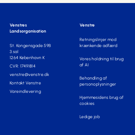
Venstres
Venstre
Landsorganisation
Retningslinjer mod
St. Kongensgade 59B
krænkende adfærd
3.sal
1264 København K
Vores holdning til brug
af AI
CVR: 17491814
venstre@venstre.dk
Behandling af
Kontakt Venstre
personoplysninger
Vareindlevering
Hjemmesidens brug af
cookies
Ledige job