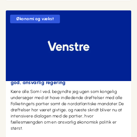
Økonomi og vækst
14. maj 2026 kl. 19:43
Jeg gør mit allerbedste for at sikre Danmark en
god, ansvarlig regering
Kære alle.Som I ved, begyndte jeg ugen som kongelig
undersøger med at have indledende drøftelser med alle
Folketingets partier samt de nordatlantiske mandater.De
drøftelser har været givtige, og næste skridt bliver nu at
intensivere dialogen med de partier, hvor
fællesmængden om en ansvarlig økonomisk politik er
størst.