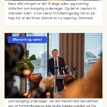
Kære alleI morgen er det 14 dage siden, jeg overtog
stafetten som kongelig undersøger. Og det er næsten to
måneder siden, vi har været til Folketingsvalg. Det er på
høje tid, at der bliver dannet en ny regering i Danmark.
Økonomi og vækst
19. maj 2026 kl. 11:51
En VLAK-regering vil sikre et rigere, grønnere og
tryggere Danmark
Kære alleDa jeg for halvanden uge siden overtog rollen
som kongelig undersøger, var det med en klar bevidsthed
om, at forhandlingerne ikke skulle trække unødigt ud. For