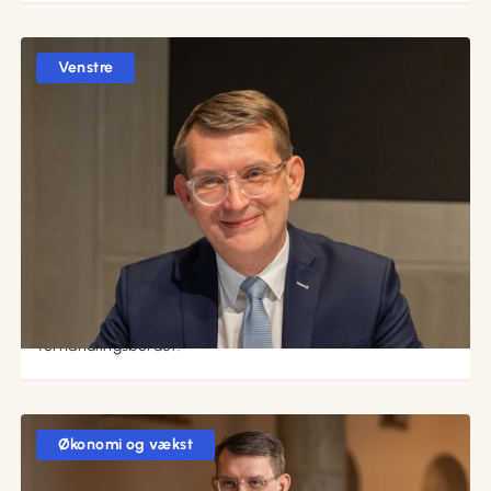
Venstre
11. maj 2026 kl. 22:06
Første dag ved forhandlingsbordet
Kære alleKlokken har rundet 22, og Sophie Løhde,
Stephanie Lose og jeg har netop afsluttet første dag ved
forhandlingsbordet.
Økonomi og vækst