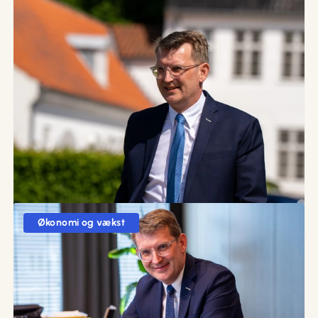
02. juni 2026 kl. 19:33
Venstre trækker i arbejdstøjet som kritisk og
konstruktiv opposition
Den nye røde regering har fyldt indkøbskurven med dyre
politiske løfter. Nu begynder arbejdet med at finde ud af,
hvordan regningen skal betales.
Økonomi og vækst