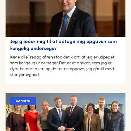
09. maj 2026 kl. 18:04
Jeg glæder mig til at påtage mig opgaven som
kongelig undersøger
Kære alleFredag aften stod det klart, at jeg er udpeget
som kongelig undersøger.Det er et ansvar, som jeg er
dybt beæret over, og det er en opgave, jeg går til med
stor ydmyghed.
Venstre