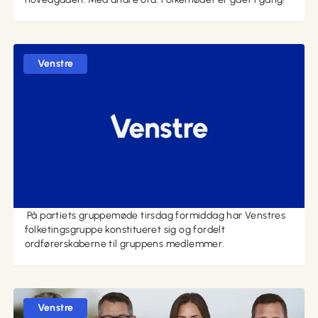
Venstre
09. juni 2026 kl. 11:45
Venstres ordførerskaber er blevet fordelt
På partiets gruppemøde tirsdag formiddag har Venstres
folketingsgruppe konstitueret sig og fordelt
ordførerskaberne til gruppens medlemmer.
Venstre