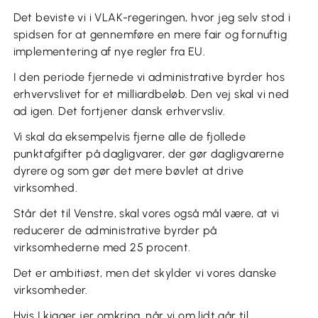
Det beviste vi i VLAK-regeringen, hvor jeg selv stod i
spidsen for at gennemføre en mere fair og fornuftig
implementering af nye regler fra EU.
I den periode fjernede vi administrative byrder hos
erhvervslivet for et milliardbeløb. Den vej skal vi ned
ad igen. Det fortjener dansk erhvervsliv.
Vi skal da eksempelvis fjerne alle de fjollede
punktafgifter på dagligvarer, der gør dagligvarerne
dyrere og som gør det mere bøvlet at drive
virksomhed.
Står det til Venstre, skal vores også mål være, at vi
reducerer de administrative byrder på
virksomhederne med 25 procent.
Det er ambitiøst, men det skylder vi vores danske
virksomheder.
Hvis I kigger jer omkring, når vi om lidt går til