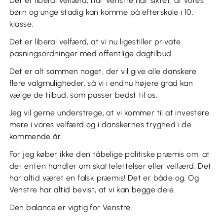
Det er liberal velfærd, når Venstre har sikret, at vores
børn og unge stadig kan komme på efterskole i 10.
klasse.
Det er liberal velfærd, at vi nu ligestiller private
pasningsordninger med offentlige dagtilbud.
Det er alt sammen noget, der vil give alle danskere
flere valgmuligheder, så vi i endnu højere grad kan
vælge de tilbud, som passer bedst til os.
Jeg vil gerne understrege, at vi kommer til at investere
mere i vores velfærd og i danskernes tryghed i de
kommende år.
For jeg køber ikke den tåbelige politiske præmis om, at
det enten handler om skattelettelser eller velfærd. Det
har altid været en falsk præmis! Det er både og. Og
Venstre har altid bevist, at vi kan begge dele.
Den balance er vigtig for Venstre.