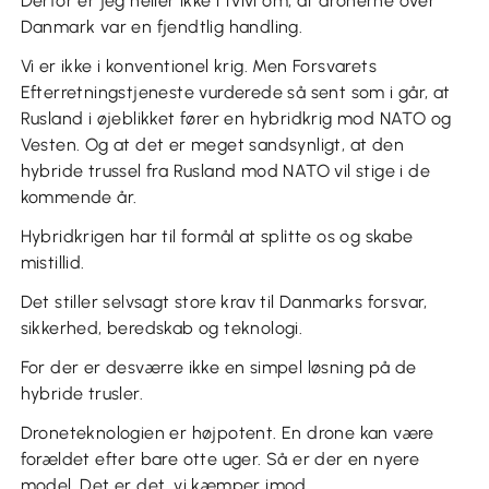
Derfor er jeg heller ikke i tvivl om, at dronerne over
Danmark var en fjendtlig handling.
Vi er ikke i konventionel krig. Men Forsvarets
Efterretningstjeneste vurderede så sent som i går, at
Rusland i øjeblikket fører en hybridkrig mod NATO og
Vesten. Og at det er meget sandsynligt, at den
hybride trussel fra Rusland mod NATO vil stige i de
kommende år.
Hybridkrigen har til formål at splitte os og skabe
mistillid.
Det stiller selvsagt store krav til Danmarks forsvar,
sikkerhed, beredskab og teknologi.
For der er desværre ikke en simpel løsning på de
hybride trusler.
Droneteknologien er højpotent. En drone kan være
forældet efter bare otte uger. Så er der en nyere
model. Det er det, vi kæmper imod.