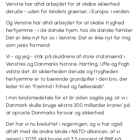
Venstre har altid arbejdet for at skabe sikkerhed
derude - uden for landets grænser, i Europa, i verden.
Og Venstre har altid arbejdet for at skabe tryghed
herhjemme - i de danske hjem, hos de danske familier.
Det er ikke nyt for os i Venstre. Det er ikke nyt for mig
som jeres formand.
Vi - og jeg - står på skuldrene af store statsmænd i
Venstres og Danmarks historie. Hartling, Uffe og Fogh
vidste det: At sikkerheden derude og trygheden
herhjemme er to bærende grundpiller i den bro, der
leder til en “Fremtid i frihed og fællesskab".
I min landsmødetale for et år siden sagde jeg, at vi i
Danmark skulle bruge ekstra 300 milliarder kroner på
at opruste Danmarks forsvar og sikkerhed.
Det har vi nu besluttet i regeringen, og vi har også
aftalt med de andre lande i NATO-alliancen, at vi
senest i 2035 skal bruge på 3,5 procent af BNP på