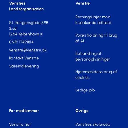
Venstres
Venstre
Landsorganisation
Retningslinjer mod
St. Kongensgade 59B
krænkende adfærd
3.sal
1264 København K
Vores holdning til brug
af AI
CVR: 17491814
venstre@venstre.dk
Behandling af
Kontakt Venstre
personoplysninger
Vareindlevering
Hjemmesidens brug af
cookies
Ledige job
For medlemmer
Øvrige
Venstre.net
Venstres skoleweb