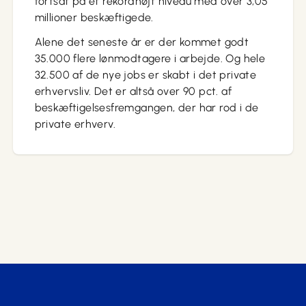
fortsat på et rekordhøjt niveau med over 3,05
millioner beskæftigede.
Alene det seneste år er der kommet godt
35.000 flere lønmodtagere i arbejde. Og hele
32.500 af de nye jobs er skabt i det private
erhvervsliv. Det er altså over 90 pct. af
beskæftigelsesfremgangen, der har rod i de
private erhverv.