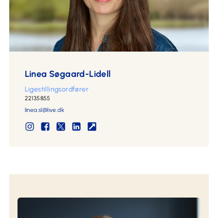
Linea Søgaard-Lidell
Ligestillingsordfører
22135855
linea.sl@live.dk