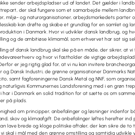
vi ikke sender arbejdspladser ud af landet. Det gælder i landb
trepart, der skal fungere som et samarbejde mellem landbr
r, miljø- og naturorganisationer, arbejdsmarkedets parter o
ællesskab kan drøfte og skabe et grundlag for en samlet og lan
oduktion i Danmark. Hvor vi udvikler dansk landbrug, og hv
ling og de ambitiøse klimamål, som erhvervet har sat sig sel
ling af dansk landbrug skal ske på en måde, der sikrer, at vi 
ødevareerhverv og hvor vi fastholder de vigtige arbejdspla
Derfor er jeg rigtig glad for, at vi nu kan invitere brancheorg
 og Dansk Industri, de grønne organisationer Danmarks Nat
to, samt fagforeningerne Dansk Metal og NNF, som organis
 naturligvis Kommunernes Landsforening med i en grøn trepa
r vi har i Danmark en solid tradition for at sætte os om samme
ler på plads.
 enighed om principper, anbefalinger og løsninger indenfor b
and, skov og klimaafgift. De anbefalinger løftes herefter ind
kan lave brede og kloge politiske aftaler, der kan sikre de to 
 vi skal i mål med den grønne omstilling og samtidig udvikle 