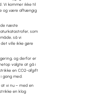
 Vi kommer ikke til
tere og være afhængig
g de næste
naturkatastrofer, som
 måde, så vi
et ville ikke gøre
egering, og derfor er
netop valgte at gå i
 strikke en CO2-afgift
r i gang med.
, at vi nu – med en
trikke en klog