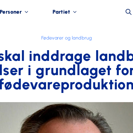
Personer
Partiet
Fødevarer og landbrug
skal inddrage land
ser i grundlaget fo
fødevareproduktio