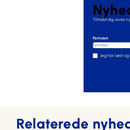
Nyhed
Tilmeld dig vores 
Fornavn
Jeg har læst og
Relaterede nyhe