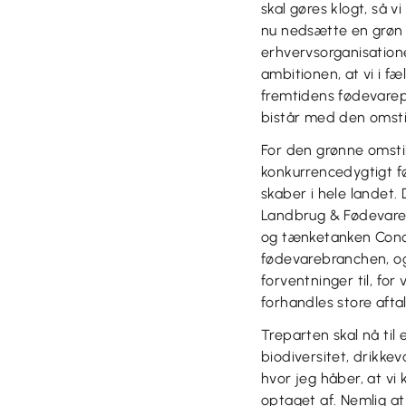
skal gøres klogt, så 
nu nedsætte en grøn 
erhvervsorganisatione
ambitionen, at vi i f
fremtidens fødevarepr
bistår med den omstil
For den grønne omstil
konkurrencedygtigt f
skaber i hele landet. 
Landbrug & Fødevarer
og tænketanken Conci
fødevarebranchen, og
forventninger til, fo
forhandles store afta
Treparten skal nå til
biodiversitet, drikkev
hvor jeg håber, at vi 
optaget af. Nemlig at