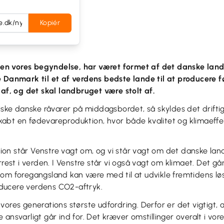
Kopiér
siden vores begyndelse, har været formet af det danske lan
 Danmark til et af verdens bedste lande til at producere f
 af, og det skal landbruget være stolt af.
riske danske råvarer på middagsbordet, så skyldes det drifti
abt en fødevareproduktion, hvor både kvalitet og klimaeffek
on står Venstre vagt om, og vi står vagt om det danske land
rrest i verden. I Venstre står vi også vagt om klimaet. Det går
om foregangsland kan være med til at udvikle fremtidens løs
ducere verdens CO2-aftryk.
vores generations største udfordring. Derfor er det vigtigt, 
 ansvarligt går ind for. Det kræver omstillinger overalt i vo