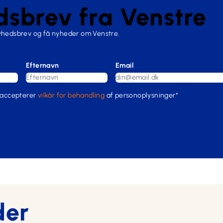
sbrev fra Venstre
nyhedsbrev og få nyheder om Venstre.
Efternavn
Email
 accepterer
vilkår for behandling
af personoplysninger*
der