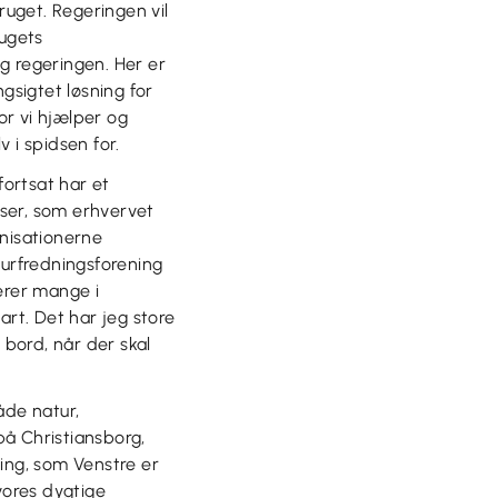
ruget. Regeringen vil
ugets
g regeringen. Her er
gsigtet løsning for
or vi hjælper og
v i spidsen for.
fortsat har et
dser, som erhvervet
anisationerne
urfredningsforening
erer mange i
rt. Det har jeg store
 bord, når der skal
åde natur,
 på Christiansborg,
ting, som Venstre er
vores dygtige