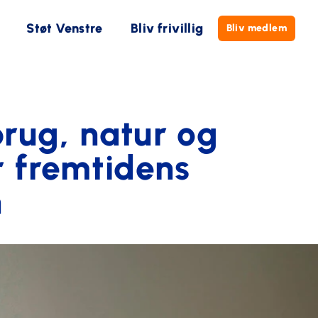
Støt Venstre
Bliv frivillig
Bliv medlem
brug, natur og
r fremtidens
n