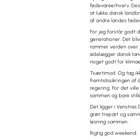
fødevareerhverv. Desv
at lukke dansk landbr
af andre landes fød
For jeg forstår godt
generationer. Det bli
rammer verden over. 
ødelægger dansk land
noget godt for klima
Tværtimod. Og tag ikke
fremtidssikringen af 
regering. For det vill
sammen og bare stille
Det ligger i Venstres 
grøn trepart og samm
løsning sammen.
Rigtig god weekend.