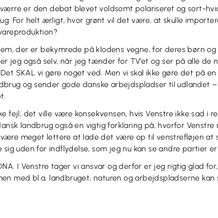
ærre er den debat blevet voldsomt polariseret og sort-hvid.
ug. For helt ærligt, hvor grønt vil det være, at skulle impor
evareproduktion?
 dem, der er bekymrede på klodens vegne, for deres børn o
ver jeg også selv, når jeg tænder for TV’et og ser på alle de 
Det SKAL vi gøre noget ved. Men vi skal ikke gøre det på en
brug og sender gode danske arbejdspladser til udlandet – d
et.
 fejl, det ville være konsekvensen, hvis Venstre ikke sad i r
dansk landbrug også en vigtig forklaring på, hvorfor Venstre 
e være meget lettere at lade det være op til venstrefløjen at
 sig uden for indflydelse, som jeg nu kan se andre partier e
DNA. I Venstre tager vi ansvar og derfor er jeg rigtig glad for
en med bl.a. landbruget, naturen og arbejdspladserne kan s