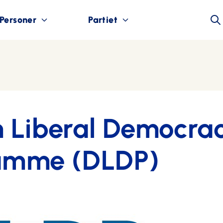
Personer
Partiet
h Liberal Democra
amme (DLDP)