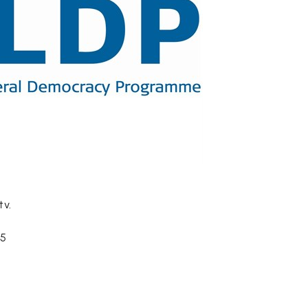
tv.
75