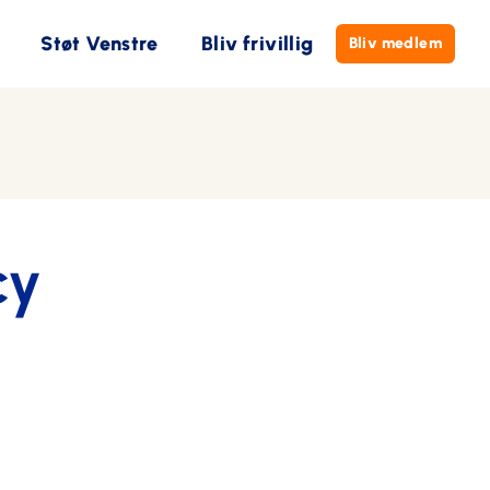
Støt Venstre
Bliv frivillig
Bliv medlem
cy