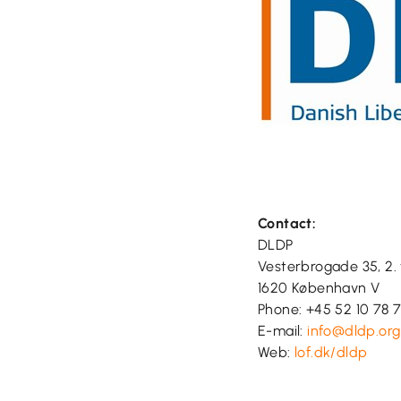
Contact:
DLDP
Vesterbrogade 35, 2. 
1620 København V
Phone: +45 52 10 78 
E-mail:
info@dldp.org
Web:
lof.dk/dldp