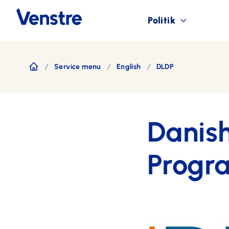
Politik
Service menu
English
DLDP
Forside
Danis
Progr