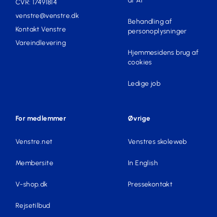
af AI
CVR: 17491814
venstre@venstre.dk
Behandling af
Kontakt Venstre
personoplysninger
Vareindlevering
Hjemmesidens brug af
cookies
Ledige job
For medlemmer
Øvrige
Venstre.net
Venstres skoleweb
Membersite
In English
V-shop.dk
Pressekontakt
Rejsetilbud