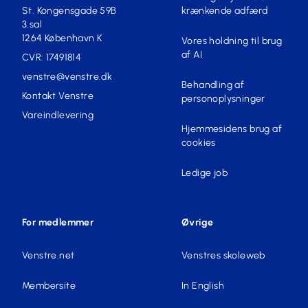
St. Kongensgade 59B
krænkende adfærd
3.sal
1264 København K
Vores holdning til brug
af AI
CVR: 17491814
venstre@venstre.dk
Behandling af
Kontakt Venstre
personoplysninger
Vareindlevering
Hjemmesidens brug af
cookies
Ledige job
For medlemmer
Øvrige
Venstre.net
Venstres skoleweb
Membersite
In English