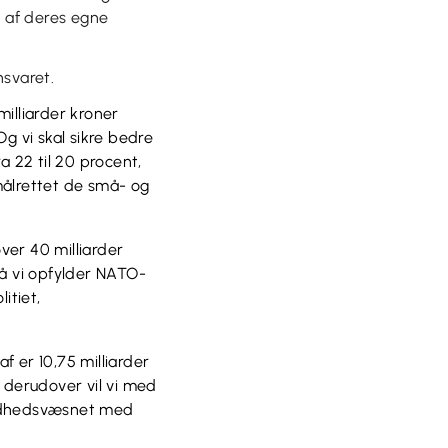
e af deres egne
nsvaret.
milliarder kroner
Og vi skal sikre bedre
 22 til 20 procent,
 målrettet de små- og
ver 40 milliarder
 så vi opfylder NATO-
itiet,
af er 10,75 milliarder
 derudover vil vi med
sundhedsvæsnet med