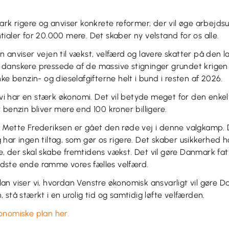
mark rigere og anviser konkrete reformer, der vil øge arbej
ialer for 20.000 mere. Det skaber ny velstand for os alle.
 anviser vejen til vækst, velfærd og lavere skatter på den 
danskere pressede af de massive stigninger grundet krigen 
ke benzin- og dieselafgifterne helt i bund i resten af 2026.
i vi har en stærk økonomi. Det vil betyde meget for den enkelt
 benzin bliver mere end 100 kroner billigere.
Mette Frederiksen er gået den røde vej i denne valgkamp. D
har ingen tiltag, som gør os rigere. Det skaber usikkerhed 
, der skal skabe fremtidens vækst. Det vil gøre Danmark fat
 sidste ende ramme vores fælles velfærd.
n viser vi, hvordan Venstre økonomisk ansvarligt vil gøre Da
 stå stærkt i en urolig tid og samtidig løfte velfærden.
onomiske plan her.