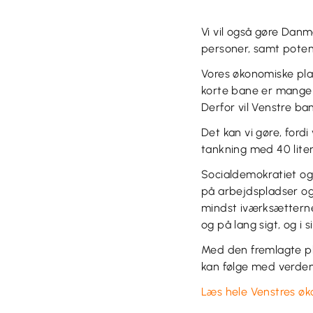
Vi vil også gøre Dan
personer, samt potent
Vores økonomiske plan
korte bane er mange 
Derfor vil Venstre ban
Det kan vi gøre, ford
tankning med 40 liter
Socialdemokratiet og 
på arbejdspladser og 
mindst iværksætterne
og på lang sigt, og i
Med den fremlagte pla
kan følge med verden,
Læs hele Venstres øk