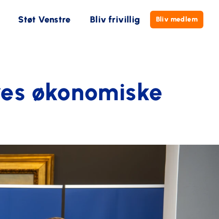
Støt Venstre
Bliv frivillig
Bliv medlem
res økonomiske