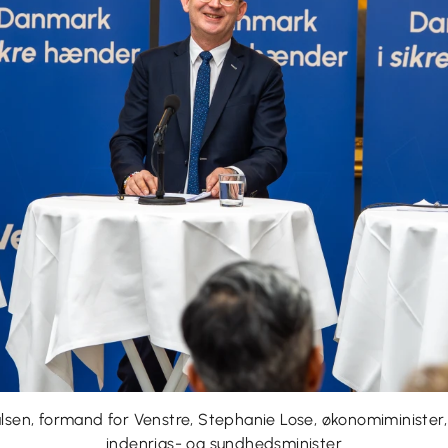
ulsen, formand for Venstre, Stephanie Lose, økonomiminister
indenrigs- og sundhedsminister