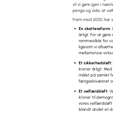
vil vi gøre igen i næ
penge og vide, at vel
Frem mod 2030 har vi 
En skattereform:
M
årligt. For at gøre
rammevilkår for vo
ligesom vi afsætte
mellemstore virk
Et sikkerhedsløft:
kroner årligt. Med
målet på samlet fe
fængselsvæsnet og
Et velfærdsløft:
Ve
kroner til demogr
vores velfærdsløf
blandt andet et de