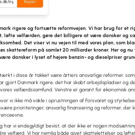
Kopiér
mark rigere og fortsætte reformvejen. Vi har brug for et r
t, løfte velfærden, gøre det billigere at være dansker og s
ksomhed. Det viser vi nu vejen til med vores plan, som bl
øs skattereform på samlet 20 milliarder kroner. Her og nu 
 være dansker i lyset af højere benzin- og dieselpriser grun
ærkt i disse år takket være årtiers ansvarlige reformer, som 
har gjort Danmark rigere, det har skabt arbejdspladser og det 
e vores velfærdssamfund. Venstre er garant for økonomisk an
d, hvor vi ikke må vakle i oprustningen af Forsvaret og styrkel
være prioriteringer, ansvarlig finansiering og reformer, der 
rrenceevne.
ng har vi endegyldigt bevist, at der ikke er nogen modsætni
dre velfærd. Vi har nemlig både givet skattelettelser og løft