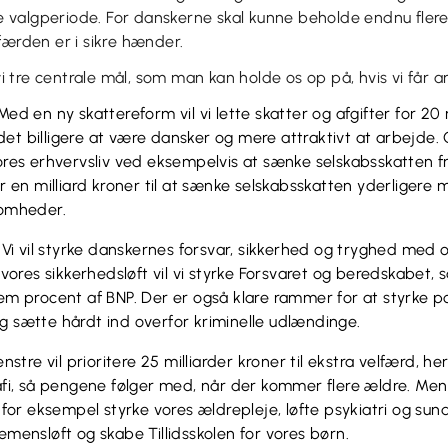
ste valgperiode. For danskerne skal kunne beholde endnu fler
færden er i sikre hænder.
tre centrale mål, som man kan holde os op på, hvis vi får a
ed en ny skattereform vil vi lette skatter og afgifter for 20 
 det billigere at være dansker og mere attraktivt at arbejde. 
res erhvervsliv ved eksempelvis at sænke selskabsskatten fra
r en milliard kroner til at sænke selskabsskatten yderligere
somheder.
Vi vil styrke danskernes forsvar, sikkerhed og tryghed med o
 vores sikkerhedsløft vil vi styrke Forsvaret og beredskabet,
m procent af BNP. Der er også klare rammer for at styrke pol
 sætte hårdt ind overfor kriminelle udlændinge.
nstre vil prioritere 25 milliarder kroner til ekstra velfærd, her
afi, så pengene følger med, når der kommer flere ældre. Men
t for eksempel styrke vores ældrepleje, løfte psykiatri og 
mensløft og skabe Tillidsskolen for vores børn.