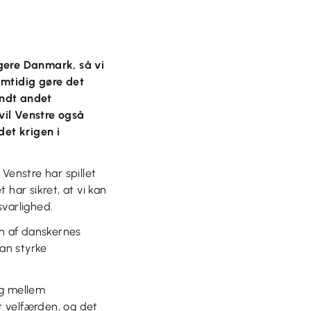
igere Danmark, så vi
amtidig gøre det
andt andet
vil Venstre også
det krigen i
Venstre har spillet
har sikret, at vi kan
svarlighed.
sen af danskernes
kan styrke
ng mellem
et velfærden, og det