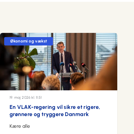
Økonomi og vækst
19. maj 2026 kl. 11:51
En VLAK-regering vil sikre et rigere,
grønnere og tryggere Danmark
Kære alle