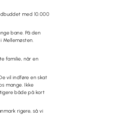
dsudbuddet med 10.000
lange bane. På den
i Mellemøsten.
e familie, når en
e vil indføre en skat
hos mange. Ikke
tigere både på kort
nmark rigere, så vi