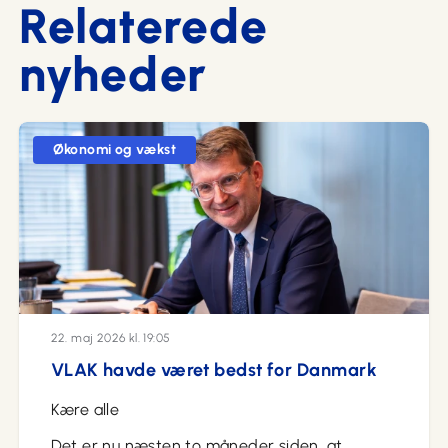
Relaterede
nyheder
Økonomi og vækst
22. maj 2026 kl. 19:05
VLAK havde været bedst for Danmark
Kære alle
Det er nu næsten to måneder siden, at