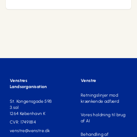
Venstres
Venstre
Landsorganisation
Retningslinjer mod
St. Kongensgade 59B
krænkende adfærd
3.sal
1264 København K
Vores holdning til brug
af AI
CVR: 17491814
venstre@venstre.dk
Behandling af