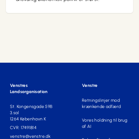
Venstres
Venstre
Landsorganisation
Retningslinjer mod
St. Kongensgade 59B
krænkende adfærd
3.sal
1264 København K
Vores holdning til brug
af AI
CVR: 17491814
venstre@venstre.dk