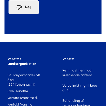
Nej
Venstres
Venstre
Landsorganisation
Retningslinjer mod
St. Kongensgade 59B
krænkende adfærd
3.sal
1264 København K
Vores holdning til brug
af AI
CVR: 17491814
venstre@venstre.dk
Behandling af
Kontakt Venstre
personoplysninger