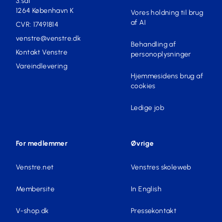
3.sal
1264 København K
Vores holdning til brug
af AI
CVR: 17491814
venstre@venstre.dk
Behandling af
Kontakt Venstre
personoplysninger
Vareindlevering
Hjemmesidens brug af
cookies
Ledige job
For medlemmer
Øvrige
Venstre.net
Venstres skoleweb
Membersite
In English
V-shop.dk
Pressekontakt