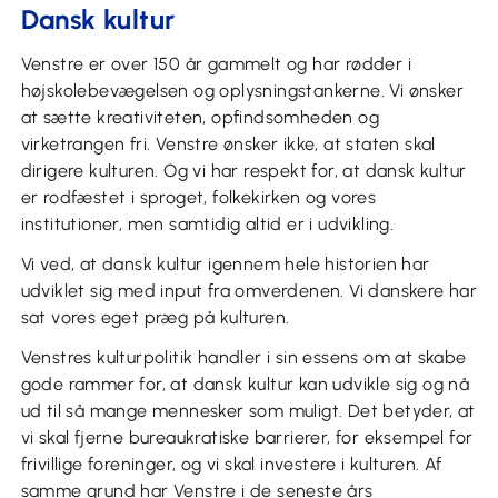
Dansk kultur
Venstre er over 150 år gammelt og har rødder i
højskolebevægelsen og oplysningstankerne. Vi ønsker
at sætte kreativiteten, opfindsomheden og
virketrangen fri. Venstre ønsker ikke, at staten skal
dirigere kulturen. Og vi har respekt for, at dansk kultur
er rodfæstet i sproget, folkekirken og vores
institutioner, men samtidig altid er i udvikling.
Vi ved, at dansk kultur igennem hele historien har
udviklet sig med input fra omverdenen. Vi danskere har
sat vores eget præg på kulturen.
Venstres kulturpolitik handler i sin essens om at skabe
gode rammer for, at dansk kultur kan udvikle sig og nå
ud til så mange mennesker som muligt. Det betyder, at
vi skal fjerne bureaukratiske barrierer, for eksempel for
frivillige foreninger, og vi skal investere i kulturen. Af
samme grund har Venstre i de seneste års