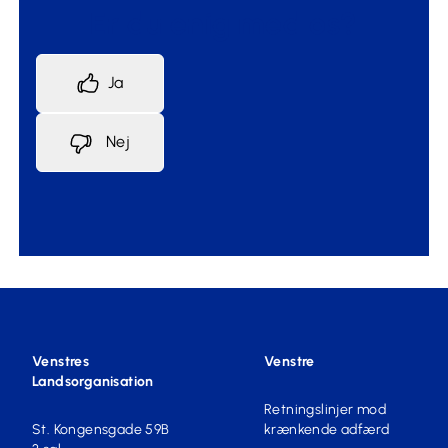
Er du enig med os?
Ja
Nej
Venstres
Venstre
Landsorganisation
Retningslinjer mod
St. Kongensgade 59B
krænkende adfærd