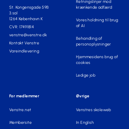
Retningslinjer mod
St. Kongensgade 59B
krænkende adfærd
3.sal
1264 København K
Vores holdning til brug
af AI
CVR: 17491814
venstre@venstre.dk
Behandling af
Kontakt Venstre
personoplysninger
Vareindlevering
Hjemmesidens brug af
cookies
Ledige job
For medlemmer
Øvrige
Venstre.net
Venstres skoleweb
Membersite
In English