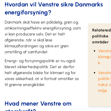
Hvordan vil Venstre sikre Danmarks
energiforsyning?
Danmark skal have en pålidelig, grøn og
omkostningseffektiv energiforsyning, som
Relatere
vi kan producere selv. Det er helt
politiske
afgørende, når vi skal løse
områder
klimaudfordringen og sikre en grøn
Venstr
omstilling af samfundet.
klimapo
Energi- og forsyningspolitik er nu også
k
blevet sikkerhedspolitik. Det er derfor
helt afgørende både for klimaet og for
Venstr
vores sikkerhed, at vi fortsat omstiller os
politik 
til grønne energikilder.
natur 
miljø
Hvad mener Venstre om