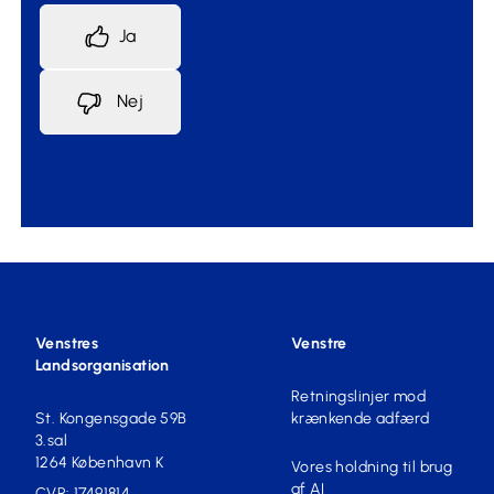
Ja
Nej
Venstres
Venstre
Landsorganisation
Retningslinjer mod
St. Kongensgade 59B
krænkende adfærd
3.sal
1264 København K
Vores holdning til brug
af AI
CVR: 17491814