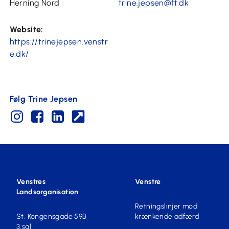
Herning Nord
trine.jepsen@ft.dk
Website:
https://trinejepsen.venstr
e.dk/
Følg Trine Jepsen
Venstres
Venstre
Landsorganisation
Retningslinjer mod
St. Kongensgade 59B
krænkende adfærd
3.sal