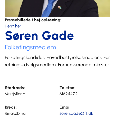
Pressebillede i høj opløsning:
Hent her
Søren Gade
Folketingsmedlem
Folketingskandidat, Hovedbestyrelsesmedlem, For
retningsudvalgsmedlem, Forhenværende minister
Storkreds:
Telefon:
Vestjylland
61624472
Kreds:
Email:
Ringkøbing
soren.gade@ft.dk