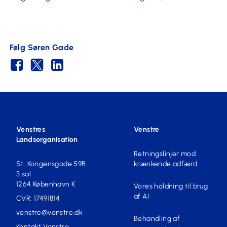
Følg Søren Gade
Venstres
Venstre
Landsorganisation
Retningslinjer mod
St. Kongensgade 59B
krænkende adfærd
3.sal
1264 København K
Vores holdning til brug
af AI
CVR: 17491814
venstre@venstre.dk
Behandling af
Kontakt Venstre