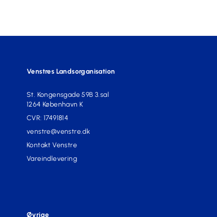
Venstres Landsorganisation
St. Kongensgade 59B 3.sal
1264 København K
CVR: 17491814
venstre@venstre.dk
Kontakt Venstre
Vareindlevering
Øvrige