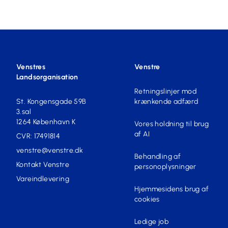
Venstres
Venstre
Landsorganisation
Retningslinjer mod
St. Kongensgade 59B
krænkende adfærd
3.sal
1264 København K
Vores holdning til brug
af AI
CVR: 17491814
venstre@venstre.dk
Behandling af
Kontakt Venstre
personoplysninger
Vareindlevering
Hjemmesidens brug af
cookies
Ledige job