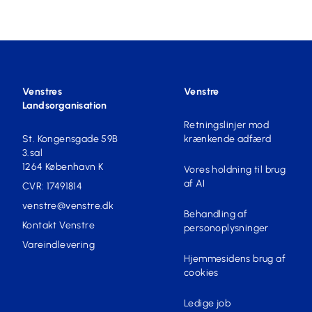
Venstres
Venstre
Landsorganisation
Retningslinjer mod
St. Kongensgade 59B
krænkende adfærd
3.sal
1264 København K
Vores holdning til brug
af AI
CVR: 17491814
venstre@venstre.dk
Behandling af
Kontakt Venstre
personoplysninger
Vareindlevering
Hjemmesidens brug af
cookies
Ledige job