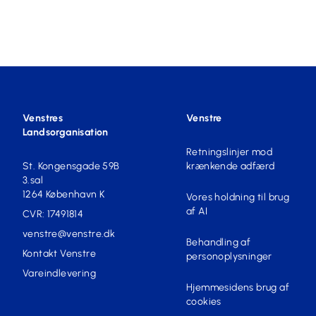
Venstres
Venstre
Landsorganisation
Retningslinjer mod
St. Kongensgade 59B
krænkende adfærd
3.sal
1264 København K
Vores holdning til brug
af AI
CVR: 17491814
venstre@venstre.dk
Behandling af
Kontakt Venstre
personoplysninger
Vareindlevering
Hjemmesidens brug af
cookies