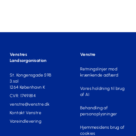
Venstres
Venstre
Landsorganisation
Retningslinjer mod
St. Kongensgade 59B
krænkende adfærd
3.sal
1264 København K
Vores holdning til brug
af AI
CVR: 17491814
venstre@venstre.dk
Behandling af
Kontakt Venstre
personoplysninger
Vareindlevering
Hjemmesidens brug af
cookies