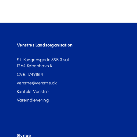
Venstres Landsorganisation
St. Kongensgade 59B 3.sal
1264 København K
CVR: 17491814
venstre@venstre.dk
Kontakt Venstre
Vareindlevering
Øvrige