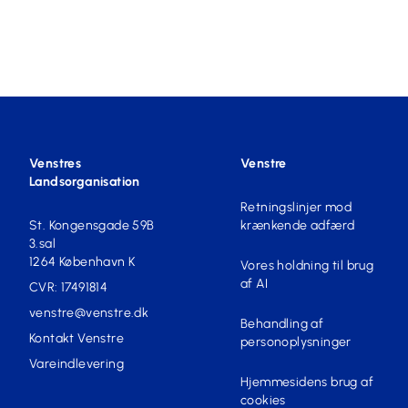
Venstres
Venstre
Landsorganisation
Retningslinjer mod
St. Kongensgade 59B
krænkende adfærd
3.sal
1264 København K
Vores holdning til brug
af AI
CVR: 17491814
venstre@venstre.dk
Behandling af
Kontakt Venstre
personoplysninger
Vareindlevering
Hjemmesidens brug af
cookies