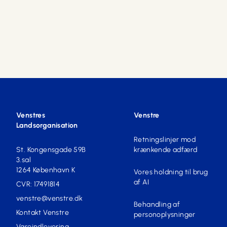
Venstres
Venstre
Landsorganisation
Retningslinjer mod
St. Kongensgade 59B
krænkende adfærd
3.sal
1264 København K
Vores holdning til brug
af AI
CVR: 17491814
venstre@venstre.dk
Behandling af
Kontakt Venstre
personoplysninger
Vareindlevering