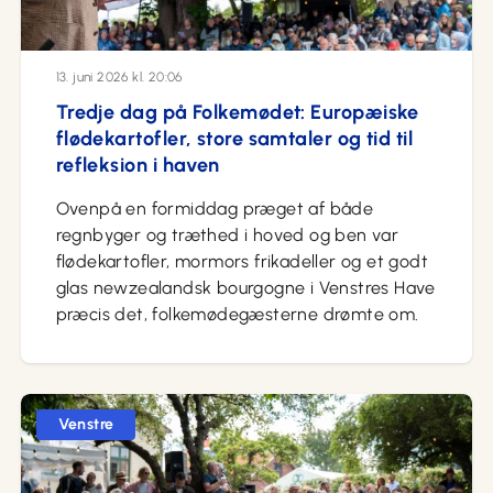
13. juni 2026 kl. 20:06
Tredje dag på Folkemødet: Europæiske
flødekartofler, store samtaler og tid til
refleksion i haven
Ovenpå en formiddag præget af både
regnbyger og træthed i hoved og ben var
flødekartofler, mormors frikadeller og et godt
glas newzealandsk bourgogne i Venstres Have
præcis det, folkemødegæsterne drømte om.
Venstre