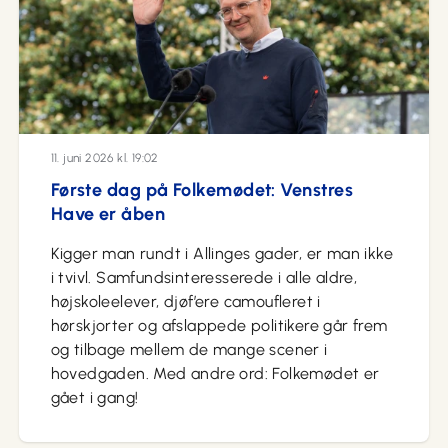
11. juni 2026 kl. 19:02
Første dag på Folkemødet: Venstres
Have er åben
Kigger man rundt i Allinges gader, er man ikke
i tvivl. Samfundsinteresserede i alle aldre,
højskoleelever, djøf’ere camoufleret i
hørskjorter og afslappede politikere går frem
og tilbage mellem de mange scener i
hovedgaden. Med andre ord: Folkemødet er
gået i gang!