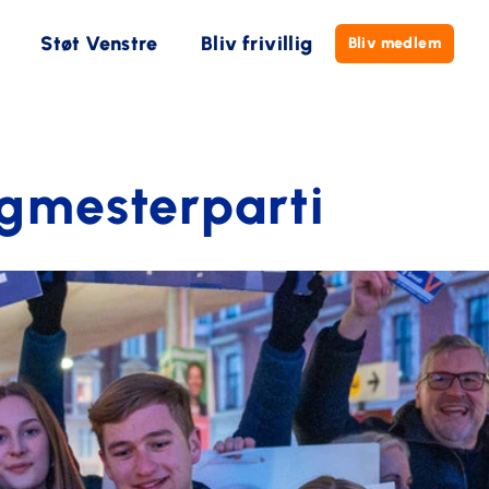
Støt Venstre
Bliv frivillig
Bliv medlem
rgmesterparti