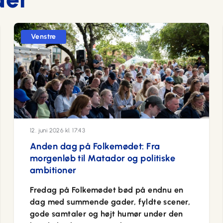
Venstre
12. juni 2026 kl. 17:43
Anden dag på Folkemødet: Fra
morgenløb til Matador og politiske
ambitioner
Fredag på Folkemødet bød på endnu en
dag med summende gader, fyldte scener,
gode samtaler og højt humør under den