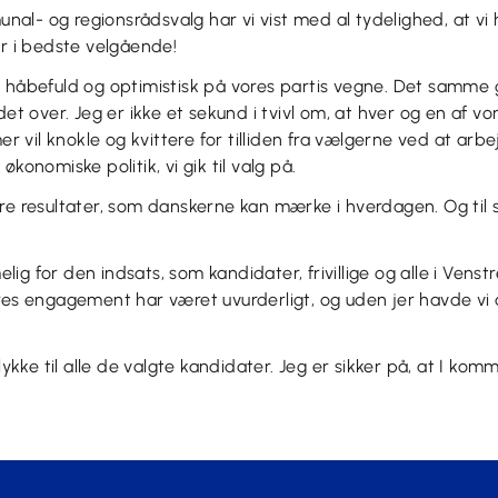
l- og regionsrådsvalg har vi vist med al tydelighed, at vi 
er i bedste velgående!
 håbefuld og optimistisk på vores partis vegne. Det samme g
det over. Jeg er ikke et sekund i tvivl om, at hver og en af vo
vil knokle og kvittere for tilliden fra vælgerne ved at arb
økonomiske politik, vi gik til valg på.
re resultater, som danskerne kan mærke i hverdagen. Og til 
g for den indsats, som kandidater, frivillige og alle i Venst
eres engagement har været uvurderligt, og uden jer havde vi
lykke til alle de valgte kandidater. Jeg er sikker på, at I komm