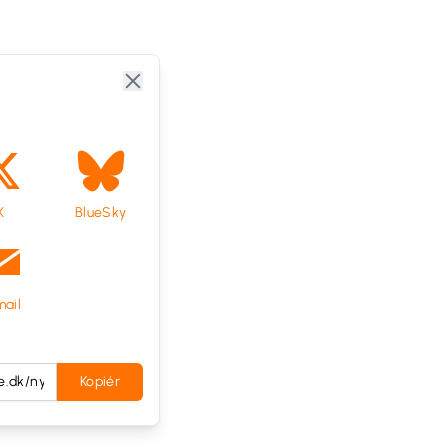
X
BlueSky
ail
Kopiér