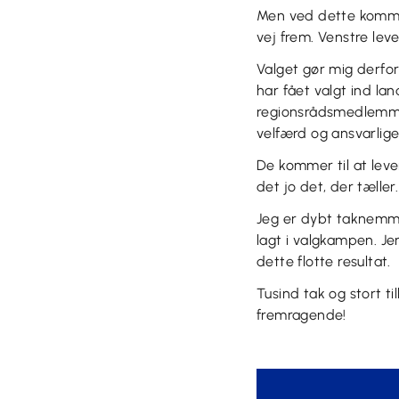
Men ved dette kommuna
vej frem. Venstre lev
Valget gør mig derfor
har fået valgt ind lan
regionsrådsmedlemmer 
velfærd og ansvarlige 
De kommer til at leve
det jo det, der tæller.
Jeg er dybt taknemmeli
lagt i valgkampen. J
dette flotte resultat.
Tusind tak og stort til
fremragende!