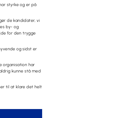
har styrke og er på
ør de kandidater, vi
res by- og
ejde for den trygge
syvende og sidst er
re organisation har
 aldrig kunne stå med
er til at klare det helt