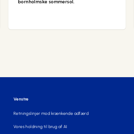
bornholmske sommersol.
Venstre
Retningslinjer mod krænkende adfærd
Vores holdning til brug af AI