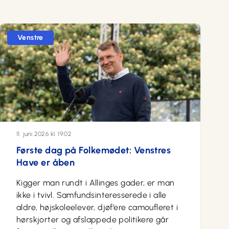
Venstre
11. juni 2026 kl. 19:02
Første dag på Folkemødet: Venstres
Have er åben
Kigger man rundt i Allinges gader, er man
ikke i tvivl. Samfundsinteresserede i alle
aldre, højskoleelever, djøf’ere camoufleret i
hørskjorter og afslappede politikere går