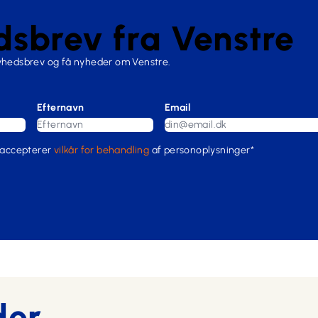
sbrev fra Venstre
nyhedsbrev og få nyheder om Venstre.
Efternavn
Email
 accepterer
vilkår for behandling
af personoplysninger*
der