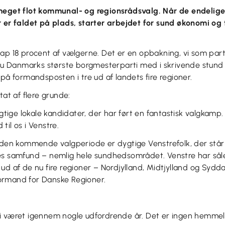
 meget flot kommunal- og regionsrådsvalg. Når de endelig
r er faldet på plads, starter arbejdet for sund økonomi og
nap 18 procent af vælgerne. Det er en opbakning, vi som par
r nu Danmarks største borgmesterparti med i skrivende stun
 på formandsposten i tre ud af landets fire regioner.
tat af flere grunde:
dygtige lokale kandidater, der har ført en fantastisk valgkamp
d til os i Venstre.
 den kommende valgperiode er dygtige Venstrefolk, der står 
es samfund – nemlig hele sundhedsområdet. Venstre har sål
ud af de nu fire regioner – Nordjylland, Midtjylland og Sydd
ormand for Danske Regioner.
i været igennem nogle udfordrende år. Det er ingen hemmel