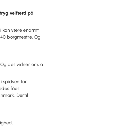
e
 tryg velfærd på
ti kan være enormt
d 40 borgmestre. Og
. Og det vidner om, at
i spidsen for
edes fået
anmark. Dertil
ighed.