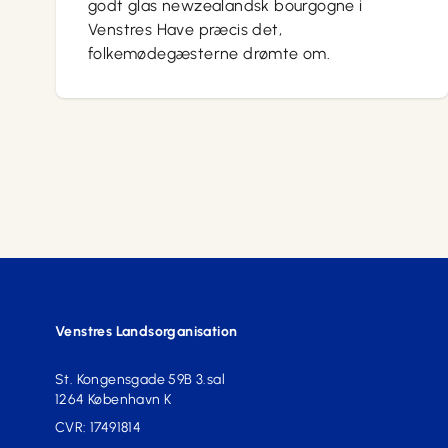
godt glas newzealandsk bourgogne i
Venstres Have præcis det,
folkemødegæsterne drømte om.
Venstres Landsorganisation
St. Kongensgade 59B 3.sal
1264 København K
CVR: 17491814