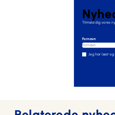
Nyhed
Tilmeld dig vores 
Fornavn
Jeg har læst og
Relaterede nyhe