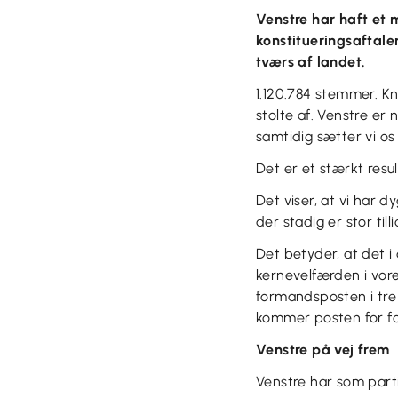
Venstre har haft et
konstitueringsaftale
tværs af landet.
1.120.784 stemmer. K
stolte af. Venstre e
samtidig sætter vi os
Det er et stærkt resul
Det viser, at vi har 
der stadig er stor tilli
Det betyder, at det i
kernevelfærden i vor
formandsposten i tre 
kommer posten for f
Venstre på vej frem
Venstre har som part