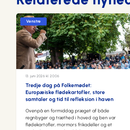
Venstre
13. juni 2026 kl. 20:06
Tredje dag på Folkemødet:
Europæiske flødekartofler, store
samtaler og tid til refleksion i haven
Ovenpå en formiddag præget af både
regnbyger og træthed i hoved og ben var
flødekartofler, mormors frikadeller og et