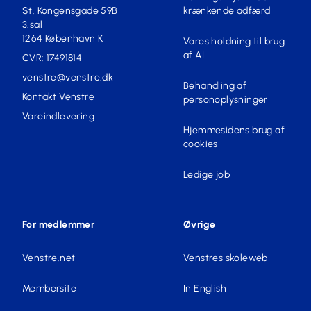
St. Kongensgade 59B
krænkende adfærd
3.sal
1264 København K
Vores holdning til brug
af AI
CVR: 17491814
venstre@venstre.dk
Behandling af
Kontakt Venstre
personoplysninger
Vareindlevering
Hjemmesidens brug af
cookies
Ledige job
For medlemmer
Øvrige
Venstre.net
Venstres skoleweb
Membersite
In English