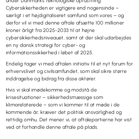
under Danmarks teknologiske oprustning.
Cybersikkerheden er vigtigere end nogensinde –
særligt i et højdigitaliseret samfund som vores – og
derfor vil vi med denne aftale afsætte 100 millioner
kroner årligt fra 2025-2033 til at højne
cybersikkerhedsniveauet, samt at der skal udarbejdes
en ny dansk strategi for cyber- og
informationssikkerhed i løbet af 2025.
Endelig tager vi med aftalen initiativ til et nyt forum for
erhvervslivet og civilsamfundet, som skal sikre større
inddragelse og bidrag fra disse aktører.
Hvis vi skal imødekomme og modstå de
krisesituationer – sikkerhedsmæssige som
klimarelaterede – som vi kommer til at møde i de
kommende år, kræver det politisk ansvarlighed og
rettidig omhu. Det mener vi, at aftalepartierne har vist
ved at forhandle denne aftale på plads.