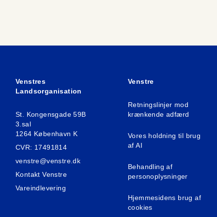
Venstres
Venstre
Landsorganisation
Retningslinjer mod
St. Kongensgade 59B
krænkende adfærd
3.sal
1264 København K
Vores holdning til brug
af AI
CVR: 17491814
venstre@venstre.dk
Behandling af
Kontakt Venstre
personoplysninger
Vareindlevering
Hjemmesidens brug af
cookies