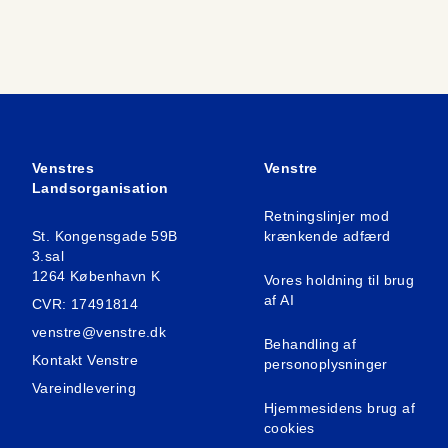
Venstres
Venstre
Landsorganisation
Retningslinjer mod
St. Kongensgade 59B
krænkende adfærd
3.sal
1264 København K
Vores holdning til brug
af AI
CVR: 17491814
venstre@venstre.dk
Behandling af
Kontakt Venstre
personoplysninger
Vareindlevering
Hjemmesidens brug af
cookies