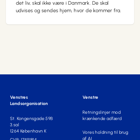
det liv, skal ikke være i Danmark. De skal
udvises og sendes hjem, hvor de kommer fra.
Venstres
Venstre
Landsorganisation
Retningslinjer mod
St. Kongensgade 59B
krænkende adfærd
3.sal
1264 København K
Vores holdning til brug
af AI
CVR: 17491814