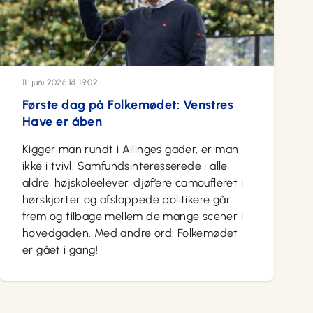
11. juni 2026 kl. 19:02
Første dag på Folkemødet: Venstres
Have er åben
Kigger man rundt i Allinges gader, er man
ikke i tvivl. Samfundsinteresserede i alle
aldre, højskoleelever, djøf’ere camoufleret i
hørskjorter og afslappede politikere går
frem og tilbage mellem de mange scener i
hovedgaden. Med andre ord: Folkemødet
er gået i gang!