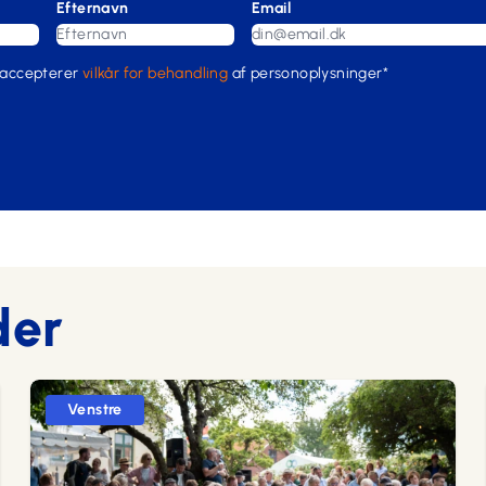
Efternavn
Email
 accepterer
vilkår for behandling
af personoplysninger*
der
Venstre