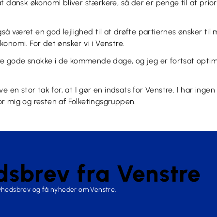
t dansk økonomi bliver stærkere, så der er penge til at prio
 været en god lejlighed til at drøfte partiernes ønsker til 
onomi. For det ønsker vi i Venstre.
ere gode snakke i de kommende dage, og jeg er fortsat optim
e en stor tak for, at I gør en indsats for Venstre. I har inge
r mig og resten af Folketingsgruppen.
sbrev fra Venstre
nyhedsbrev og få nyheder om Venstre.