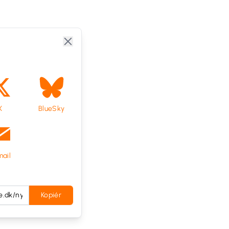
X
BlueSky
ail
Kopiér