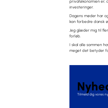
privatøkonomien er, a
investeringer.
Dagens møder har også
kan forbedre dansk øk
Jeg glæder mig til fl
forløb.
I skal alle sammen hav
meget det betyder fo
Nyhed
Tilmeld dig vores 