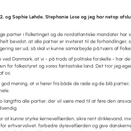
2, og Sophie Løhde, Stephanie Lose og jeg har netop afslu
 partier i Folketinget og de nordatlantiske mandater har vær
helt bevidst, at alle partier er inviteret til de forhandlinger, 
ering ser ud, så skal vi kunne samarbejde på tværs af Folke
e ved Danmark, at vi - på trods af politiske forskelle - har
n for folkestyret og vores fantastiske land. Det tror jeg egen
f os.
 god mening, at vi hører fra både de røde og de blå partier
hele.
o langtfra alle partier, der vil være med til at føre den ansv
ødvendig.
r at kunne styrke kernevelfærden, sikre rent drikkevand, inve
or erhvervslivet, forbedre dyrevelfærden og give danskerne 