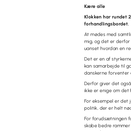
Kære alle
Klokken har rundet 2
forhandlingsbordet.
At mødes med samtlige
mig, og det er derfor 
uanset hvordan en reg
Det er en af styrkern
kan samarbejde til gav
danskerne forventer a
Derfor giver det også
ikke er enige om det 
For eksempel er det j
politik, der er helt n
For forudsætningen fo
skabe bedre rammer f