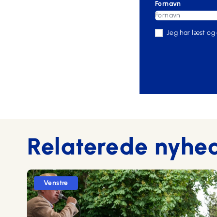
Fornavn
Jeg har læst og
Relaterede nyhe
Venstre