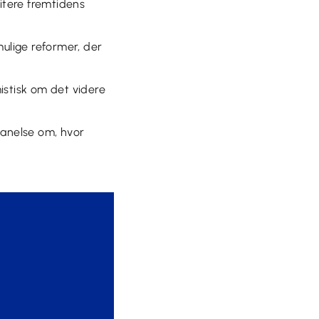
ritere fremtidens
mulige reformer, der
istisk om det videre
n anelse om, hvor