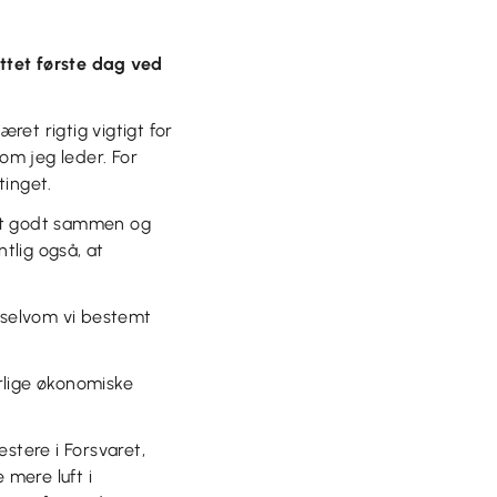
ttet første dag ved
et rigtig vigtigt for
som jeg leder. For
tinget.
 det godt sammen og
tlig også, at
, selvom vi bestemt
arlige økonomiske
stere i Forsvaret,
mere luft i