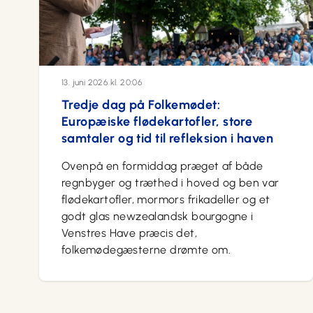
13. juni 2026 kl. 20:06
Tredje dag på Folkemødet:
Europæiske flødekartofler, store
samtaler og tid til refleksion i haven
Ovenpå en formiddag præget af både
regnbyger og træthed i hoved og ben var
flødekartofler, mormors frikadeller og et
godt glas newzealandsk bourgogne i
Venstres Have præcis det,
folkemødegæsterne drømte om.