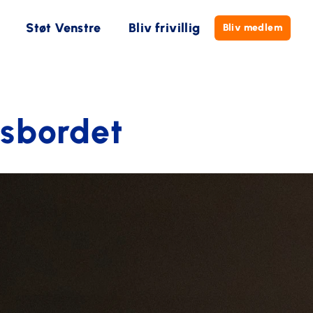
Støt Venstre
Bliv frivillig
Bliv medlem
gsbordet