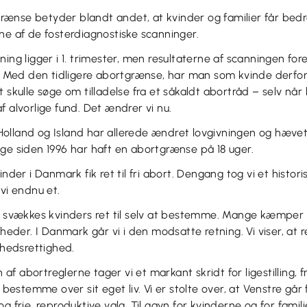
ænse betyder blandt andet, at kvinder og familier får bedr
ne af de fosterdiagnostiske scanninger.
ing ligger i 1. trimester, men resultaterne af scanningen fore
e. Med den tidligere abortgrænse, har man som kvinde derfor
t skulle søge om tilladelse fra et såkaldt abortråd – selv når
f alvorlige fund. Det ændrer vi nu.
olland og Island har allerede ændret lovgivningen og hæv
ge siden 1996 har haft en abortgrænse på 18 uger.
inder i Danmark fik ret til fri abort. Dengang tog vi et histori
 vi endnu et.
en svækkes kvinders ret til selv at bestemme. Mange kæmper 
gheder. I Danmark går vi i den modsatte retning. Vi viser, at r
edsrettighed.
f abortreglerne tager vi et markant skridt for ligestilling, f
t bestemme over sit eget liv. Vi er stolte over, at Venstre går 
g frie, reproduktive valg. Til gavn for kvinderne og for famili