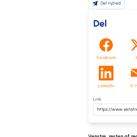
Del nyhed
Del
Facebook
LinkedIn
E-m
Link
Venstre, resten af r