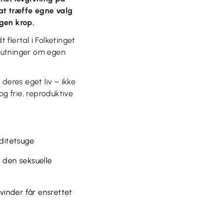
at træffe egne valg
gen krop.
 flertal i Folketinget
slutninger om egen
deres eget liv – ikke
 og frie, reproduktive
iditetsuge
d den seksuelle
kvinder får ensrettet