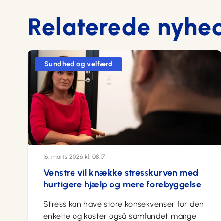
Relaterede nyhe
Sundhed og velfærd
16. marts 2026 kl. 08:17
Venstre vil knække stresskurven med
hurtigere hjælp og mere forebyggelse
Stress kan have store konsekvenser for den
enkelte og koster også samfundet mange