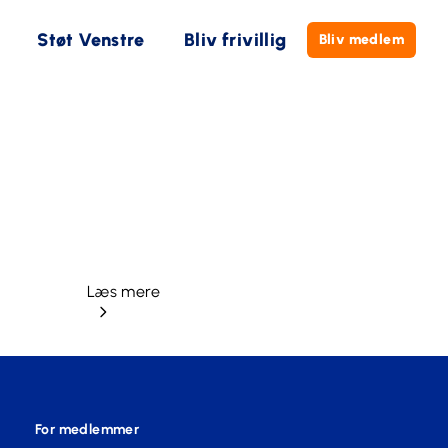
Støt Venstre
Bliv frivillig
Bliv medlem
Læs mere
For medlemmer