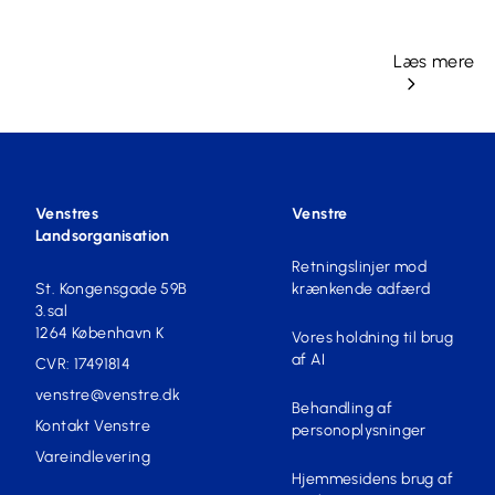
Læs mere
Venstres
Venstre
Landsorganisation
Retningslinjer mod
St. Kongensgade 59B
krænkende adfærd
3.sal
1264 København K
Vores holdning til brug
af AI
CVR: 17491814
venstre@venstre.dk
Behandling af
Kontakt Venstre
personoplysninger
Vareindlevering
Hjemmesidens brug af