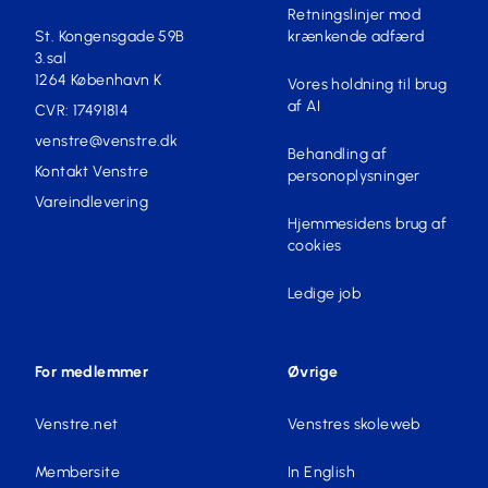
Retningslinjer mod
St. Kongensgade 59B
krænkende adfærd
3.sal
1264 København K
Vores holdning til brug
af AI
CVR: 17491814
venstre@venstre.dk
Behandling af
Kontakt Venstre
personoplysninger
Vareindlevering
Hjemmesidens brug af
cookies
Ledige job
For medlemmer
Øvrige
Venstre.net
Venstres skoleweb
Membersite
In English