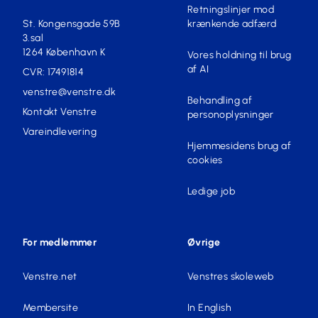
Retningslinjer mod
St. Kongensgade 59B
krænkende adfærd
3.sal
1264 København K
Vores holdning til brug
af AI
CVR: 17491814
venstre@venstre.dk
Behandling af
Kontakt Venstre
personoplysninger
Vareindlevering
Hjemmesidens brug af
cookies
Ledige job
For medlemmer
Øvrige
Venstre.net
Venstres skoleweb
Membersite
In English