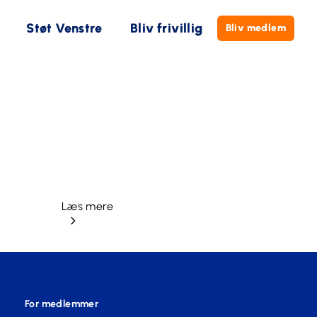
Støt Venstre
Bliv frivillig
Bliv medlem
Læs mere
For medlemmer